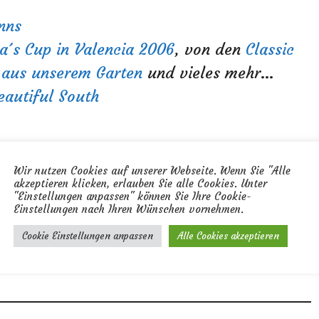
nns
a´s Cup in Valencia 2006
, von den
Classic
 aus unserem Garten
und vieles mehr…
eautiful South
ite!
Wir nutzen Cookies auf unserer Webseite. Wenn Sie "Alle
akzeptieren klicken, erlauben Sie alle Cookies. Unter
"Einstellungen anpassen" können Sie Ihre Cookie-
Einstellungen nach Ihren Wünschen vornehmen.
auch Interesse an einer Webseite haben –
anja und ich eine kleine feine Webdesign-
Cookie Einstellungen anpassen
Alle Cookies akzeptieren