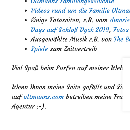
Oltmanns Familiengeschichte
Videos rund um die Familie Oltma
Einige Fotoseiten, z.B. vom
Americ
Days auf Schloß Dyck 2019
,
Fotos
Ausgewählte Musik z.B. von
The B
Spiele
zum Zeitvertreib
Viel Spaß beim Surfen auf meiner Webse
Wenn Ihnen meine Seite gefällt und Sie 
auf
oltmanns.com
betreiben meine Frau T
Agentur ;-).