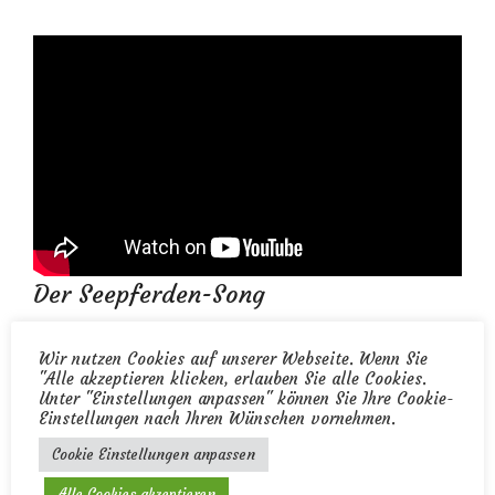
Der Seepferden-Song
Wir nutzen Cookies auf unserer Webseite. Wenn Sie
In dem Video Schwimmflügelfrei hat
"Alle akzeptieren klicken, erlauben Sie alle Cookies.
Unter "Einstellungen anpassen" können Sie Ihre Cookie-
unser Sohn Oskar seinen großen
Einstellungen nach Ihren Wünschen vornehmen.
Auftritt! Er ist im Video gut zu
Cookie Einstellungen anpassen
erkennen – er trägt ein schwarzes
Alle Cookies akzeptieren